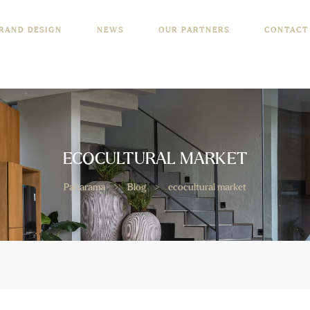
RAND DESIGN
NEWS
OUR PARTNERS
CONTACT
ECOCULTURAL MARKET
Panarama
>
Blog
>
ecocultural market