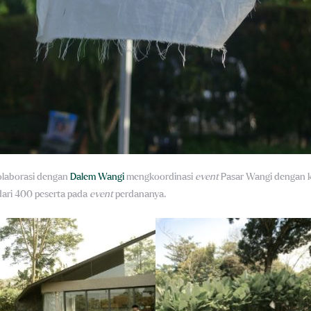
kolaborasi dengan
Dalem Wangi
mengkoordinasi
event
Pasar Wangi
dengan 
 dari 400 peserta pada
event
perdananya.