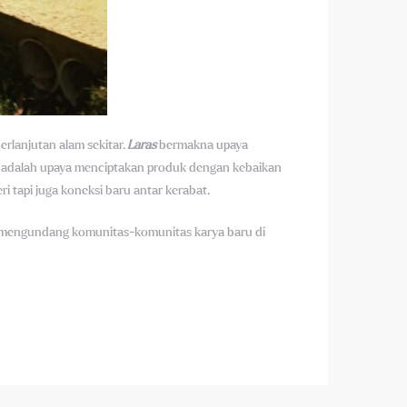
rlanjutan alam sekitar.
Laras
bermakna upaya
s
adalah upaya menciptakan produk dengan kebaikan
tapi juga koneksi baru antar kerabat.
ak mengundang komunitas-komunitas karya baru di