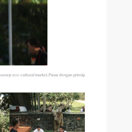
konsep
eco-cultural market
. Pasar dengan prinsip