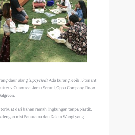
rang daur ulang (
upcycled)
. Ada kurang lebih 15 tenant
iabutter x Cuantree, Jamu Seruni, Oppu Company, Roon
algreen.
terbuat dari bahan ramah lingkungan tanpa plastik.
ras dengan misi Panarama dan Dalem Wangi yang