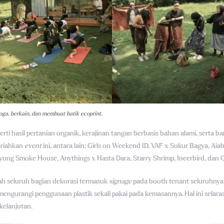
yoga, berkain, dan membuat batik ecoprint.
i hasil pertanian organik, kerajinan tangan berbasis bahan alami, serta ba
eriahkan
event
ini, antara lain: Girls on Weekend ID, VAF x Sukur Bagya, A
ung Smoke House, Anythings x Hasta Dara, Starry Shrimp, Ineerbird, dan G
ah seluruh bagian dekorasi termasuk
signage
pada booth tenant seluruhnya 
 mengurangi penggunaan plastik sekali pakai pada kemasannya. Hal ini sela
kelanjutan.