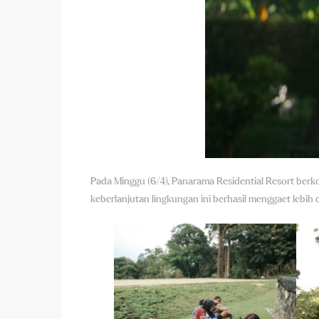
Pada Minggu (6/4), Panarama Residential Resort ber
keberlanjutan lingkungan ini berhasil menggaet lebih