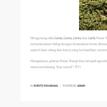
Mengusung nilai
Laras, Lurus, Leres,
dan
Laris,
Pasar W
menyelaraskan hidup dengan keramahan bumi, disus
seperti daur ulang dan karya yang bermanfaat, semen
Harapannya, gelaran Pasar Wangi bisa menjadi agend
masa mendatang.
Stay tuned!
* (FY)
IN
EVENTS PANARAMA
POSTED BY
ADMIN